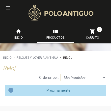

0



INICIO
PRODUCTOS
CARRITO
INICIO
•
RELOJES Y JOYERIA ANTIGUA
•
RELOJ
Reloj
Ordenar por:

Próximamente