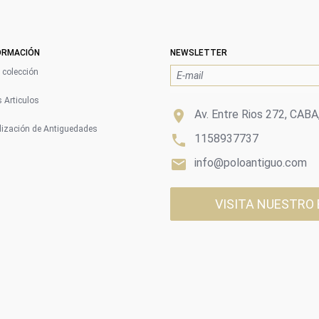
ORMACIÓN
NEWSLETTER
colección
 Articulos

Av. Entre Rios 272, CABA
ización de Antiguedades

1158937737

info@poloantiguo.com
VISITA NUESTRO