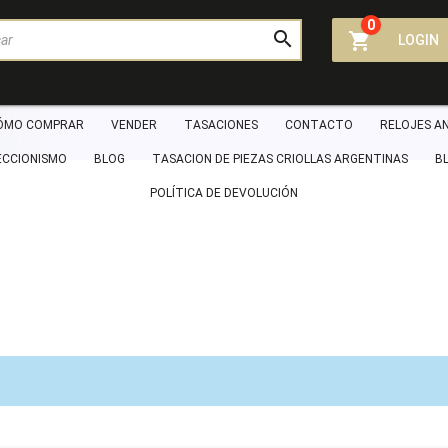
0



LOGIN
ÓMO COMPRAR
VENDER
TASACIONES
CONTACTO
RELOJES A
ECCIONISMO
BLOG
TASACION DE PIEZAS CRIOLLAS ARGENTINAS
B
POLÍTICA DE DEVOLUCIÓN