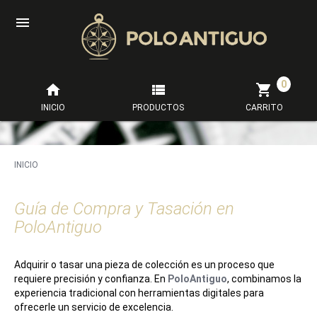

0



INICIO
PRODUCTOS
CARRITO
INICIO
Guía de Compra y Tasación en
PoloAntiguo
Adquirir o tasar una pieza de colección es un proceso que
requiere precisión y confianza. En
PoloAntiguo
, combinamos la
experiencia tradicional con herramientas digitales para
ofrecerle un servicio de excelencia.