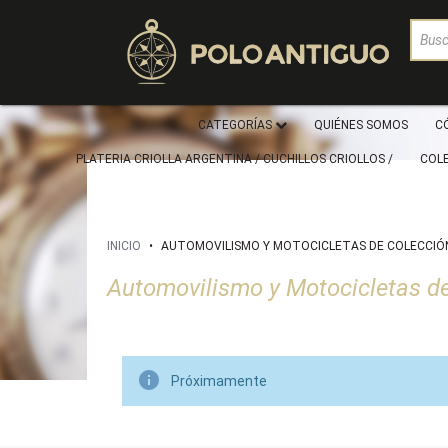
CATEGORÍAS
QUIÉNES SOMOS
C
PLATERIA CRIOLLA ARGENTINA / CUCHILLOS CRIOLLOS /
COL
INICIO
•
AUTOMOVILISMO Y MOTOCICLETAS DE COLECCIÓ
Automovilismo y Motocicletas d

Próximamente