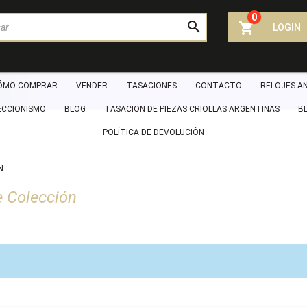
0



LOGIN
ÓMO COMPRAR
VENDER
TASACIONES
CONTACTO
RELOJES A
ECCIONISMO
BLOG
TASACION DE PIEZAS CRIOLLAS ARGENTINAS
B
POLÍTICA DE DEVOLUCIÓN
N
e Colección