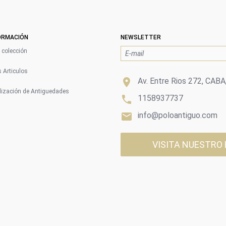
ORMACIÓN
NEWSLETTER
colección
 Articulos

Av. Entre Rios 272, CABA
ización de Antiguedades

1158937737

info@poloantiguo.com
VISITA NUESTRO