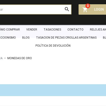
0



LOGIN
ÓMO COMPRAR
VENDER
TASACIONES
CONTACTO
RELOJES A
ECCIONISMO
BLOG
TASACION DE PIEZAS CRIOLLAS ARGENTINAS
B
POLÍTICA DE DEVOLUCIÓN
CA
•
MONEDAS DE ORO