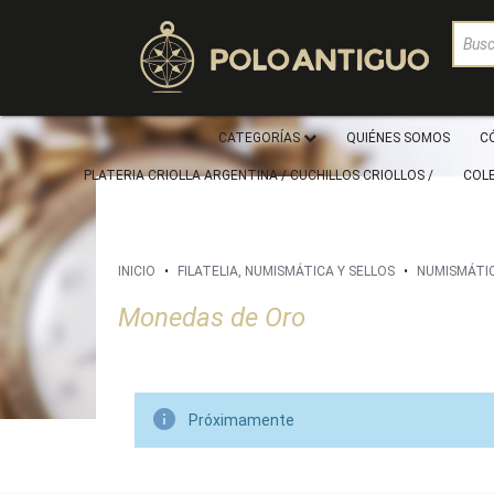
CATEGORÍAS
QUIÉNES SOMOS
C
PLATERIA CRIOLLA ARGENTINA / CUCHILLOS CRIOLLOS /
COL
INICIO
•
FILATELIA, NUMISMÁTICA Y SELLOS
•
NUMISMÁTI
Monedas de Oro

Próximamente