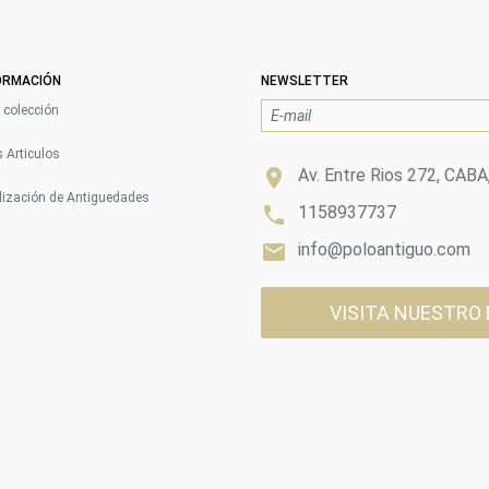
ORMACIÓN
NEWSLETTER
colección
 Articulos

Av. Entre Rios 272, CABA
ización de Antiguedades

1158937737

info@poloantiguo.com
VISITA NUESTRO