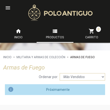

0



INICIO
PRODUCTOS
CARRITO
INICIO
•
MILITARIA Y ARMAS DE COLECCIÓN
•
ARMAS DE FUEGO
Armas de Fuego
Ordenar por:

Próximamente